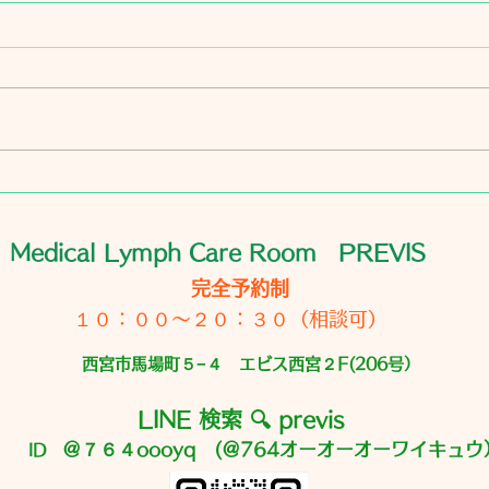
リンパ浮腫のケアをご希望の
方へ
いつもありがとうございます 梅
雨明けとともに 毎日オーブンの
中にいるような(くらい暑い)日が
続いていますがご無事に過ごされ
7月の
ていますか？ 最近 立て続けに
LINEではなく メールからの新規
のお問い合わせがありました あ
Medical Lymph Care Room PREVIS
りがとうございます リンパ浮腫
なので伺いたいです いつが空い
完全予約制
てますか？ 料金はいくらです
１０：００〜２０：３０（相談可）
か？ という短文が多いのです💦
西宮市馬場町５−４ エビス西宮２F(206号）
とくにリンパ浮腫の方は ただの
むくみではないので 事前に色々
LINE 検索 🔍 previs
＠７６４oooyq (＠764オーオーオーワイキュウ
ID