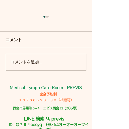
リンパ浮腫のケアをご希
望の方へ
コメント
いつもありがとうございます
梅雨明けとともに 毎日オーブ
ンの中にいるような(くらい暑
い)日が 続いていますがご無
コメントを追加…
7月のスケジュールで
事に過ごされていますか？ 最
💦
近 立て続けにLINEではなく
メールからの新規のお問い合
わせがありました ありがとう
Medical Lymph Care Room PREVIS
ございます リンパ浮腫なので
完全予約制
１０：００〜２０：３０（相談可）
伺いたいです いつが空いてま
すか？ 料金はいくらですか？
西宮市馬場町５−４ エビス西宮２F(206号）
という短文が多いのです💦 と
LINE 検索 🔍 previs
くにリンパ浮腫の方は ただの
＠７６４oooyq (＠764オーオーオーワイ
ID