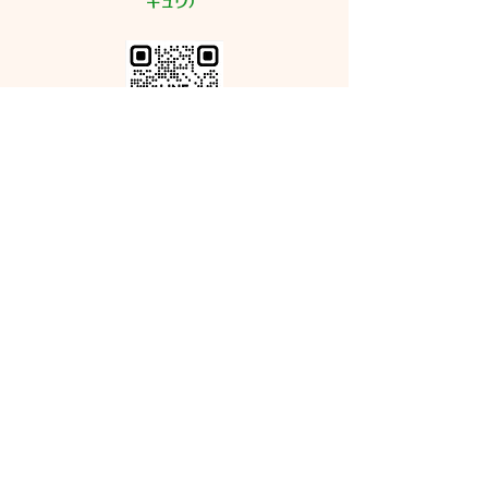
むくみではないので 事前に
キュウ）
色々
LINE
ご予約お問合せ☆
re.previs@gmail.com