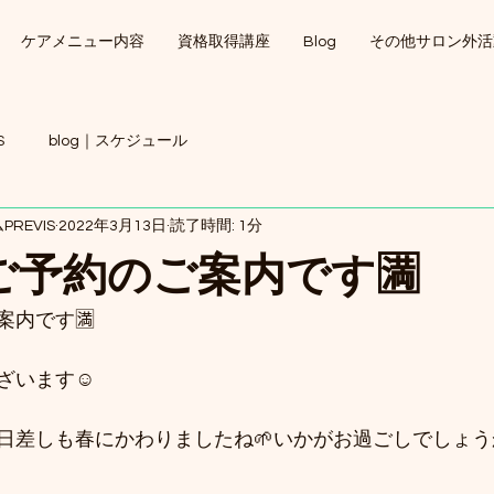
ケアメニュー内容
資格取得講座
Blog
その他サロン外活
S
blog｜スケジュール
REVIS
2022年3月13日
読了時間: 1分
のご予約のご案内です🈵
案内です🈵️
ざいます☺️
日差しも春にかわりましたね🌱いかがお過ごしでしょう