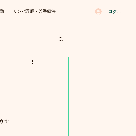
ログイン
動
リンパ浮腫・芳香療法
か✨