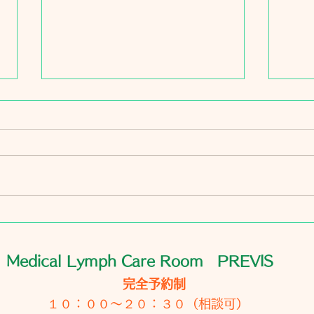
リンパ浮腫のケアをご希望の
方へ
いつもありがとうございます 梅
雨明けとともに 毎日オーブンの
中にいるような(くらい暑い)日が
続いていますがご無事に過ごされ
7月の
ていますか？ 最近 立て続けに
LINEではなく メールからの新規
のお問い合わせがありました あ
Medical Lymph Care Room PREVIS
りがとうございます リンパ浮腫
なので伺いたいです いつが空い
完全予約制
てますか？ 料金はいくらです
１０：００〜２０：３０（相談可）