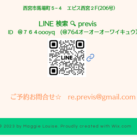
か？ という短文が多いのです💦
西宮市馬場町５−４ エビス西宮２F(206号）
とくにリンパ浮腫の方は ただの
むくみではないので 事前に色々
LINE 検索 🔍 previs
＠７６４oooyq (＠764オーオーオーワイキュウ
ID
ご予約お問合せ☆ re.previs@gmail.com
© 2023 by Maggie Louise. Proudly created with
Wix.com