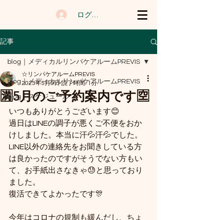
ログイン
記事
blog｜メディカルリンパケアルームPREVIS
☆リンパケアルームPREVIS
blog｜メディカルリンパケアルームPREVIS
2023年5月9日
読了時間: 1分
🈵5月のご予約案内です🈳
blog｜スケジュール
いつもありがとうございます😊
過日はLINEの調子が悪くご不便をおか
けしました。本当に汗💦汗💦でした。
LINE以外の連絡先をお聞きしている方
は良かったのですがそうでない方もい
て、お手紙出さなきゃ😓と思っており
ました。
復活できてよかったです🎊
今年はコロナの規制も緩んだし、ちょ