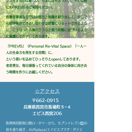
ンスをするのは難しい、たまにはサボりたい、そんな時
にもPREVISをご利用ください。
​医療従事者ならではの見方と知識を絞り出して、少しで
も深呼吸のできるしなやかな状態にリセットできるよう
に、こうなったら楽だろうなと思う状態に近づけるよう
に意識してケアしております。
「PREVIS」（Personal Re-Vital Space）「一人一
人の生命力を再生する空間」に、
という思いを込めてひっそりとopenしております。
老若男女、毎日頑張ってくれている自分の身体に向き合
う時間を作りにお越しください。
☆アクセス
〒662-0915
兵庫県西宮市馬場町５−４
​エビス西宮206
阪神西宮駅南口側ロータリーから、セブンイレブン7️⃣の
前を通り過ぎ、AVISplaza(エイビスプラザ：ダイエ