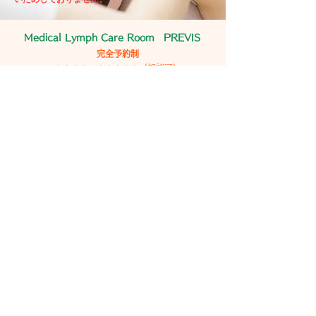
Medical Lymph Care Room PREVIS
完全予約制
１０：００〜２０：３０（相談可）
西宮市馬場町５−４ エビス西宮２F(206号）
LINE 検索 🔍 previs
＠７６４oooyq (＠764オーオーオーワイ
ID
キュウ）
LINE
ご予約お問合せ☆
re.previs@gmail.com