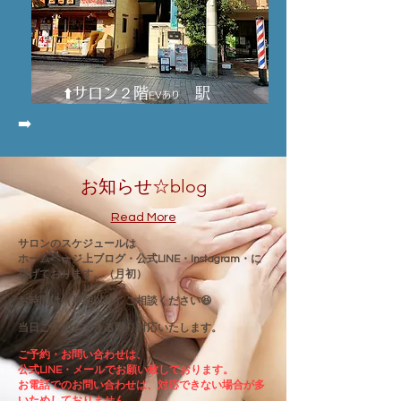
⬆️サロン２階
駅
EVあり
➡️
お知らせ☆blog
Read More
サロンのスケジュールは
ホームページ上ブログ・公式LINE・Instagram・に
挙げております。（月初）
お時間は（早朝以外）ご相談ください😆
​当日ご予約もできる限り対応いたします。
ご予約・お問い合わせは、
公式LINE・メールでお願い致しております。
お電話でのお問い合わせは、対応できない場合が多
いためしておりません。