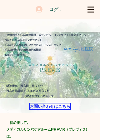
ログイン
一般社団法人ICAA認定施設・メディカルアロマテラピスト養成スクール
​​NARDJAPANアロマセラピスト
ICAAメディカルアロマセラピストインストラクター
2018. by村松医院
​ICAA認定リンパ浮腫専門看護師
​臨床アロマ療法士
阪神電車 西宮駅 徒歩４分
​西宮市馬場町５−４エビス西宮２F
​ （1Fはや台すしさんです）
お問い合わせはこちら
初めまして。
メディカルリンパケアルームPREVIS（プレヴィス）
は、