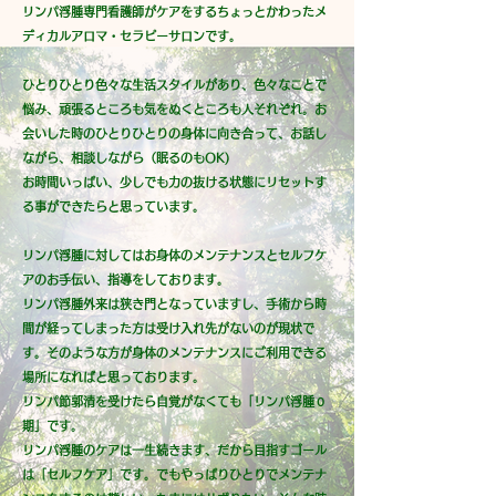
リンパ浮腫専門看護師がケアをするちょっとかわったメ
ディカルアロマ・セラピーサロンです。
​ひとりひとり色々な生活スタイルがあり、色々なことで
悩み、頑張るところも気をぬくところも人それぞれ。お
会いした時のひとりひとりの身体に向き合って、お話し
ながら、相談しながら（眠るのもOK)
お時間いっぱい、少しでも力の抜ける状態にリセットす
る事ができたらと思っています。
リンパ浮腫に対してはお身体のメンテナンスとセルフケ
アのお手伝い、指導をしております。
​リンパ浮腫外来は狭き門となっていますし、手術から時
間が経ってしまった方は受け入れ先がないのが現状で
す。そのような方が身体のメンテナンスにご利用できる
場所になればと思っております。
リンパ節郭清を受けたら自覚がなくても「リンパ浮腫０
期」です。
​リンパ浮腫のケアは一生続きます、だから目指すゴール
は「セルフケア」です。でもやっぱりひとりでメンテナ