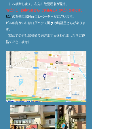
ー）へ横断します。右先に散髪屋💈が見え、
隣
ビル１Fお寿司屋さん（や台寿し）のビル２階です。
ビル
の右側に階段orエレベーターがございます。
​ビルの向かいにはログハウス風🏠の時計屋さんがありま
す。
（初めての方は皆様通り過ぎます☺️迷われましたらご連
絡くださいませ）
​7️⃣